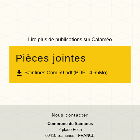
Lire plus de publications sur Calaméo
Pièces jointes
file_download
Saintines.Com 59.pdf (PDF - 4.65Mo)
Nous contacter
Commune de Saintines
2 place Foch
60410 Saintines - FRANCE